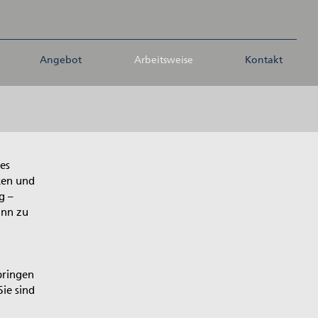
Angebot
Arbeitsweise
Kontakt
hes
ken und
g –
inn zu
bringen
ie sind